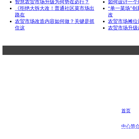
智慧农贸市场升级为何势在必行？
如何设计一个
《拒绝大拆大改！普通社区菜市场出
“单一菜场”
路在
改
农贸市场改造内容如何做？关键是抓
农贸市场摊位
住这
农贸市场升级
杭州一鸿市场研究咨询有限公司
Hangzhou Yihong Market Research Consulting Co.,Ltd.
首页
中心简
联系方式 CONTACT
电话：0571-566708