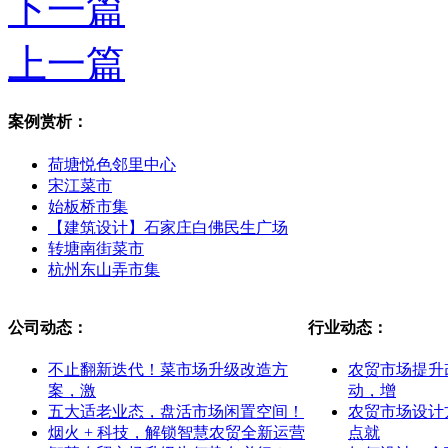
下一篇
上一篇
案例赏析：
荷塘悦色邻里中心
宋江菜市
始板桥市集
【建筑设计】石家庄白佛民生广场
转塘南街菜市
杭州东山弄市集
公司动态：
行业动态：
不止翻新迭代！菜市场升级改造方
农贸市场提升
案，激
动，增
五大适老业态，盘活市场闲置空间！
农贸市场设计
烟火 + 科技，解锁智慧农贸全新运营
点就