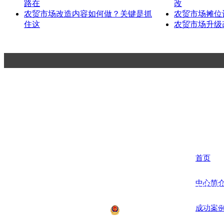
路在
改
农贸市场改造内容如何做？关键是抓
农贸市场摊位
住这
农贸市场升级
杭州一鸿市场研究咨询有限公司
Hangzhou Yihong Market Research Consulting Co.,Ltd.
首页
中心简
联系方式 CONTACT
电话：0571-566708
地址：杭州市萧山区
成功案
浙公网安备12008700号 Co