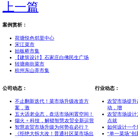
上一篇
案例赏析：
荷塘悦色邻里中心
宋江菜市
始板桥市集
【建筑设计】石家庄白佛民生广场
转塘南街菜市
杭州东山弄市集
公司动态：
行业动态：
不止翻新迭代！菜市场升级改造方
农贸市场提升
案，激
动，增
五大适老业态，盘活市场闲置空间！
农贸市场设计
烟火 + 科技，解锁智慧农贸全新运营
点就
智慧农贸市场升级为何势在必行？
如何设计一个
《拒绝大拆大改！普通社区菜市场出
“单一菜场”