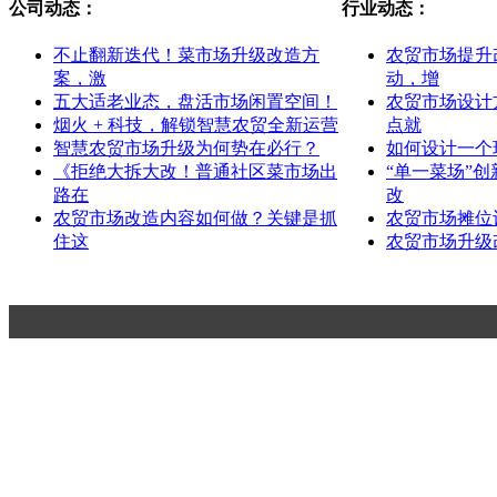
公司动态：
行业动态：
不止翻新迭代！菜市场升级改造方
农贸市场提升
案，激
动，增
五大适老业态，盘活市场闲置空间！
农贸市场设计
烟火 + 科技，解锁智慧农贸全新运营
点就
智慧农贸市场升级为何势在必行？
如何设计一个
《拒绝大拆大改！普通社区菜市场出
“单一菜场”
路在
改
农贸市场改造内容如何做？关键是抓
农贸市场摊位
住这
农贸市场升级
杭州一鸿市场研究咨询有限公司
Hangzhou Yihong Market Research Consulting Co.,Ltd.