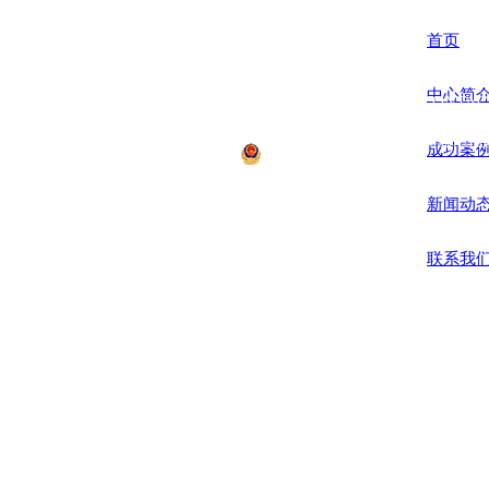
首页
中心简
联系方式 CONTACT
电话：0571-566708
地址：杭州市萧山区
成功案
浙公网安备12008700号 Co
新闻动
联系我