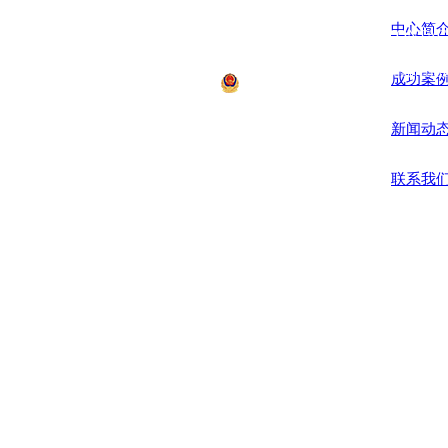
中心简
联系方式 CONTACT
电话：0571-566708
地址：杭州市萧山区
成功案
浙公网安备12008700号 Co
新闻动
联系我