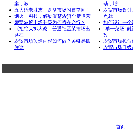
案，激
动，增
五大适老业态，盘活市场闲置空间！
农贸市场设计
烟火 + 科技，解锁智慧农贸全新运营
点就
智慧农贸市场升级为何势在必行？
如何设计一个
《拒绝大拆大改！普通社区菜市场出
“单一菜场”
路在
改
农贸市场改造内容如何做？关键是抓
农贸市场摊位
住这
农贸市场升级
杭州一鸿市场研究咨询有限公司
Hangzhou Yihong Market Research Consulting Co.,Ltd.
首页