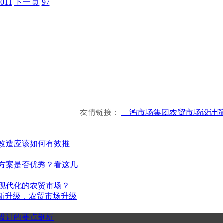
10
11
下一页
97
友情链接：
一鸿市场集团
农贸市场设计
改造应该如何有效推
杭州一鸿市场研究咨询有
方案是否优秀？看这几
现代化的农贸市场？
Hangzhou Yihong Market Research Consul
创新升级，农贸市场升级
设计的要点剖析