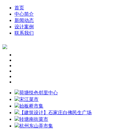
首页
中心简介
新闻动态
设计案例
联系我们
荷塘悦色邻里中心
宋江菜市
始板桥市集
【建筑设计】石家庄白佛民生广场
转塘南街菜市
杭州东山弄市集