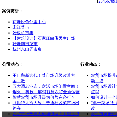
1
2
3
4
5
6
7
8
9
案例赏析：
荷塘悦色邻里中心
宋江菜市
始板桥市集
【建筑设计】石家庄白佛民生广场
转塘南街菜市
杭州东山弄市集
公司动态：
行业动态：
不止翻新迭代！菜市场升级改造方
农贸市场提升
案，激
动，增
五大适老业态，盘活市场闲置空间！
农贸市场设计
烟火 + 科技，解锁智慧农贸全新运营
点就
智慧农贸市场升级为何势在必行？
如何设计一个
《拒绝大拆大改！普通社区菜市场出
“单一菜场”
路在
改
农贸市场改造内容如何做？关键是抓
农贸市场摊位